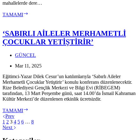
mahallelerde dere…
RİZE
TAMAMI
BELEDİYESİ’NDEN
SİVRİSİNEĞE
KARŞI
‘SABIRLI AİLELER MERHAMETLİ
‘LARVA’
ÇOCUKLAR YETİŞTİRİR’
DÖNEMİ
MÜCADELESİ
GÜNCEL
Mar 11, 2025
Eğitimci-Yazar Dilek Cesur’un katılımlarıyla ‘Sabırlı Aileler
Merhametli Çocuklar Yetiştirir’ konulu konferans düzenlenecektir.
Rize Belediyesi Gençlik Merkezi ve Bilgi Evi (RİBEGEM)
tarafından, 13 Mart Perşembe günü, saat 14.00’da İsmail Kahraman
Kültür Merkezi’de düzenlenen etkinlik ücretsizdir.
‘SABIRLI
TAMAMI
AİLELER
Prev
MERHAMETLİ
1
2
3
4
5
6
…
8
ÇOCUKLAR
Next
YETİŞTİRİR’