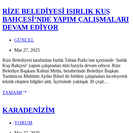
KİTAP
FUARI
RİZE BELEDİYESİ ISIRLIK KUŞ
BAHÇESİ’NDE YAPIM ÇALIŞMALARI
DEVAM EDİYOR
GÜNCEL
Mar 27, 2025
Rize Belediyesi tarafından Isırlık Tabiat Parkı’nın içerisinde ‘Isırlık
Kuş Bahçesi’ yapım çalışmaları tüm hızıyla devam ediyor. Rize
Belediye Başkanı Rahmi Metin, beraberinde Belediye Başkan
Yardımcısı Muhittin Aydın Bilsel ile birlikte çalışmaları inceleyerek
teknik ekipten bilgiler aldı. İçerisinde yaklaşık 30 çeşit…
RİZE
TAMAMI
BELEDİYESİ
ISIRLIK
KUŞ
KARADENİZİM
BAHÇESİ’NDE
YAPIM
YORUM
ÇALIŞMALARI
DEVAM
Mar 27, 2025