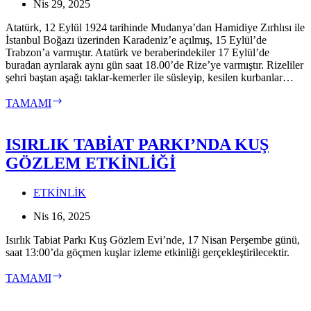
Nis 29, 2025
Atatürk, 12 Eylül 1924 tarihinde Mudanya’dan Hamidiye Zırhlısı ile
İstanbul Boğazı üzerinden Karadeniz’e açılmış, 15 Eylül’de
Trabzon’a varmıştır. Atatürk ve beraberindekiler 17 Eylül’de
buradan ayrılarak aynı gün saat 18.00’de Rize’ye varmıştır. Rizeliler
şehri baştan aşağı taklar-kemerler ile süsleyip, kesilen kurbanlar…
ATATÜRK,
TAMAMI
29
NİSAN
1923
ISIRLIK TABİAT PARKI’NDA KUŞ
TARİHİNDE
GÖZLEM ETKİNLİĞİ
RİZELİ
OLDU
ETKİNLİK
Nis 16, 2025
Isırlık Tabiat Parkı Kuş Gözlem Evi’nde, 17 Nisan Perşembe günü,
saat 13:00’da göçmen kuşlar izleme etkinliği gerçekleştirilecektir.
ISIRLIK
TAMAMI
TABİAT
PARKI’NDA