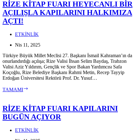
KUŞ
RİZE KİTAP FUARI HEYECANLI BİR
GÖZLEM
AÇILIŞLA KAPILARINI HALKIMIZA
ETKİNLİĞİ
AÇTI!
ETKİNLİK
Nis 11, 2025
Türkiye Büyük Millet Meclisi 27. Başkanı İsmail Kahraman’ın da
onurlandırdığı açılışa; Rize Valisi İhsan Selim Baydaş, Trabzon
Valisi Aziz Yıldırım, Gençlik ve Spor Bakan Yardımcısı Safa
Koçoğlu, Rize Belediye Başkanı Rahmi Metin, Recep Tayyip
Erdoğan Üniversitesi Rektörü Prof. Dr. Yusuf…
RİZE
TAMAMI
KİTAP
FUARI
HEYECANLI
RİZE KİTAP FUARI KAPILARINI
BİR
BUGÜN AÇIYOR
AÇILIŞLA
KAPILARINI
HALKIMIZA
ETKİNLİK
AÇTI!