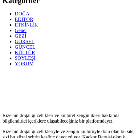
Kategoriler
DOĞA
EDİTÖR
ETKİNLİK
Genel
GEZİ
GÖRSEL
GÜNCEL
KÜLTÜR
SÖYLEŞİ
YORUM
Rize'nin doğal güzellikleri ve kültürel zenginlikleri hakkında
bilgilendirici içeriklere ulaşabileceğiniz bir platformdayız.
Rize'nin doğal güzellikleriyle ve zengin kültürüyle dolu olan bu site,
sizi bu güzel şehrin keşfine davet ediyor. Kaçkar Dergisi olarak,