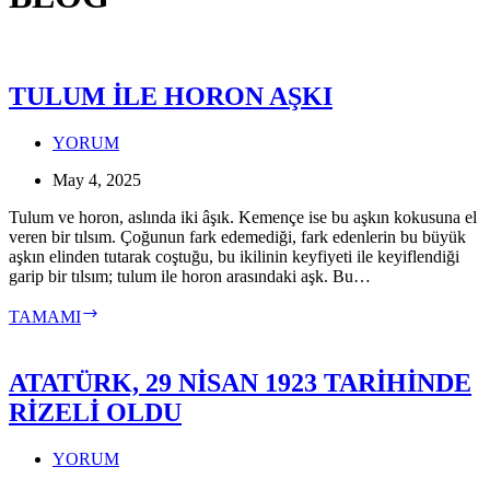
TULUM İLE HORON AŞKI
YORUM
May 4, 2025
Tulum ve horon, aslında iki âşık. Kemençe ise bu aşkın kokusuna el
veren bir tılsım. Çoğunun fark edemediği, fark edenlerin bu büyük
aşkın elinden tutarak coştuğu, bu ikilinin keyfiyeti ile keyiflendiği
garip bir tılsım; tulum ile horon arasındaki aşk. Bu…
TULUM
TAMAMI
İLE
HORON
AŞKI
ATATÜRK, 29 NİSAN 1923 TARİHİNDE
RİZELİ OLDU
YORUM