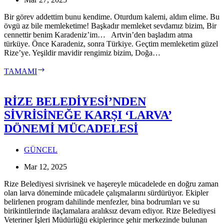
EDİYOR
Bir görev addettim bunu kendime. Oturdum kalemi, aldım elime. Bu
övgü az bile memleketime! Başkadır memleket sevdamız bizim, Bir
cennettir benim Karadeniz’im… Artvin’den başladım atma
türküye. Önce Karadeniz, sonra Türkiye. Geçtim memleketim güzel
Rize’ye. Yeşildir mavidir rengimiz bizim, Doğa…
KARADENİZİM
TAMAMI
RİZE BELEDİYESİ’NDEN
SİVRİSİNEĞE KARŞI ‘LARVA’
DÖNEMİ MÜCADELESİ
GÜNCEL
Mar 12, 2025
Rize Belediyesi sivrisinek ve haşereyle mücadelede en doğru zaman
olan larva döneminde mücadele çalışmalarını sürdürüyor. Ekipler
belirlenen program dahilinde menfezler, bina bodrumları ve su
birikintilerinde ilaçlamalara aralıksız devam ediyor. Rize Belediyesi
Veteriner İşleri Müdürlüğü ekiplerince şehir merkezinde bulunan