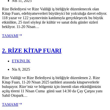
Nis 11, 2025
Rize Belediyesi ve Rize Valiliği iş birliğiyle düzenlenecek olan
Kitap Fuarı, edebiyatseverleri büyüleyici bir yolculuğa davet ediyor.
118 yazar ve 122 yayınevinin katılımıyla gerçekleşecek bu büyük
etkinlikte, 25 özel söyleşi ile kültür ve sanat dolu günler sizleri
bekliyor. 11-20 Nisan…
RİZE
TAMAMI
KİTAP
FUARI
KAPILARINI
2. RİZE KİTAP FUARI
BUGÜN
AÇIYOR
ETKİNLİK
Nis 9, 2025
Rize Valiliği ve Rize Belediyesi iş birliğiyle düzenlenen 2. Rize
Kitap Fuarı, 11-20 Nisan 2025 tarihleri arasında kitapseverlerle
buluşuyor. Rize’miz ve bölgemiz için önemli olan etkinliğimizin
açılış töreni 11 Nisan Cuma günü saat 14:30 da Çay Çarşısı yanı
Sahil Otopark…
2.
TAMAMI
RİZE