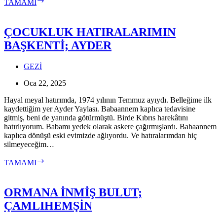
OVİT
TAMAMI
DAĞI
GEÇİDİ
ÇOCUKLUK HATIRALARIMIN
BAŞKENTİ; AYDER
GEZİ
Oca 22, 2025
Hayal meyal hatırımda, 1974 yılının Temmuz ayıydı. Belleğime ilk
kaydettiğim yer Ayder Yaylası. Babaannem kaplıca tedavisine
gitmiş, beni de yanında götürmüştü. Birde Kıbrıs harekâtını
hatırlıyorum. Babamı yedek olarak askere çağırmışlardı. Babaannem
kaplıca dönüşü eski evimizde ağlıyordu. Ve hatıralarımdan hiç
silmeyeceğim…
ÇOCUKLUK
TAMAMI
HATIRALARIMIN
BAŞKENTİ;
AYDER
ORMANA İNMİŞ BULUT;
ÇAMLIHEMŞİN