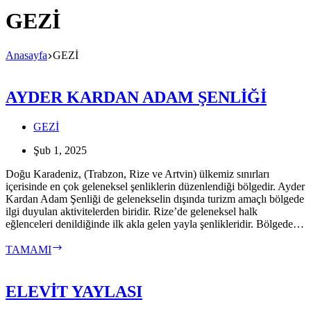
GEZİ
Anasayfa
GEZİ
AYDER KARDAN ADAM ŞENLİĞİ
GEZİ
Şub 1, 2025
Doğu Karadeniz, (Trabzon, Rize ve Artvin) ülkemiz sınırları
içerisinde en çok geleneksel şenliklerin düzenlendiği bölgedir. Ayder
Kardan Adam Şenliği de gelenekselin dışında turizm amaçlı bölgede
ilgi duyulan aktivitelerden biridir. Rize’de geleneksel halk
eğlenceleri denildiğinde ilk akla gelen yayla şenlikleridir. Bölgede…
AYDER
TAMAMI
KARDAN
ADAM
ŞENLİĞİ
ELEVİT YAYLASI