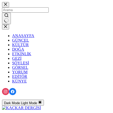
Skip
to
content
No
results
ANASAYFA
GÜNCEL
KÜLTÜR
DOĞA
ETKİNLİK
GEZİ
SÖYLEŞİ
GÖRSEL
YORUM
EDİTÖR
KÜNYE
Dark Mode
Light Mode