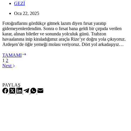
GEZİ
Oca 22, 2025
Fotoğraflarını gördükçe gitmek lazım diyen fırsat yaratıp
gidemeyenlerdendim. Sonra o fırsat bana geldi bir çırpıda verilen
karar, alınan biletler ve sonunda yolculuk günü. Trabzon
havaalanına inip kiraladığımız araçla Rize’ye doğru yola çıkıyoruz.
Ardeşen’de öğle yemeği molası veriyoruz. Dört yol arkadaşıyız…
ORMANA
TAMAMI
İNMİŞ
1
2
BULUT;
Next
ÇAMLIHEMŞİN
PAYLAŞ