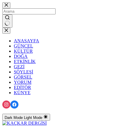
Skip
to
content
No
results
ANASAYFA
GÜNCEL
KÜLTÜR
DOĞA
ETKİNLİK
GEZİ
SÖYLEŞİ
GÖRSEL
YORUM
EDİTÖR
KÜNYE
Dark Mode
Light Mode