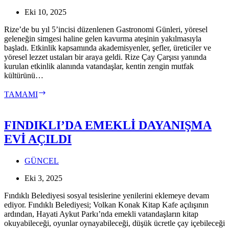
Eki 10, 2025
Rize’de bu yıl 5’incisi düzenlenen Gastronomi Günleri, yöresel
geleneğin simgesi haline gelen kavurma ateşinin yakılmasıyla
başladı. Etkinlik kapsamında akademisyenler, şefler, üreticiler ve
yöresel lezzet ustaları bir araya geldi. Rize Çay Çarşısı yanında
kurulan etkinlik alanında vatandaşlar, kentin zengin mutfak
kültürünü…
5.
TAMAMI
RİZE
GASTRONOMİ
GÜNLERİ
FINDIKLI’DA EMEKLİ DAYANIŞMA
BAŞLADI
EVİ AÇILDI
GÜNCEL
Eki 3, 2025
Fındıklı Belediyesi sosyal tesislerine yenilerini eklemeye devam
ediyor. Fındıklı Belediyesi; Volkan Konak Kitap Kafe açılışının
ardından, Hayati Aykut Parkı’nda emekli vatandaşların kitap
okuyabileceği, oyunlar oynayabileceği, düşük ücretle çay içebileceği