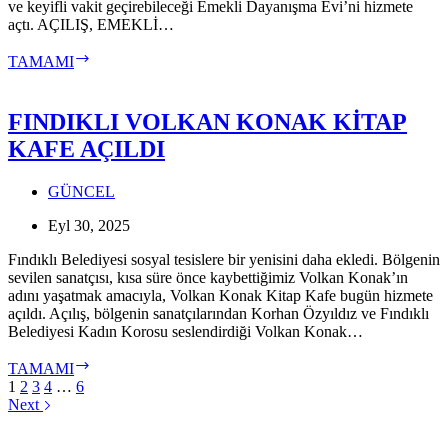
ve keyifli vakit geçirebileceği Emekli Dayanışma Evi’ni hizmete
açtı. AÇILIŞ, EMEKLİ…
FINDIKLI’DA
TAMAMI
EMEKLİ
DAYANIŞMA
EVİ
FINDIKLI VOLKAN KONAK KİTAP
AÇILDI
KAFE AÇILDI
GÜNCEL
Eyl 30, 2025
Fındıklı Belediyesi sosyal tesislere bir yenisini daha ekledi. Bölgenin
sevilen sanatçısı, kısa süre önce kaybettiğimiz Volkan Konak’ın
adını yaşatmak amacıyla, Volkan Konak Kitap Kafe bugün hizmete
açıldı. Açılış, bölgenin sanatçılarından Korhan Özyıldız ve Fındıklı
Belediyesi Kadın Korosu seslendirdiği Volkan Konak…
FINDIKLI
TAMAMI
VOLKAN
1
2
3
4
…
6
KONAK
Next
KİTAP
KAFE