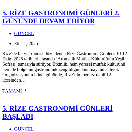
YARIŞMASI
RENKLİ
5. RİZE GASTRONOMİ GÜNLERİ 2.
GÖRÜNTÜLERE
GÜNÜNDE DEVAM EDİYOR
SAHNE
OLDU
GÜNCEL
Eki 11, 2025
Rize’de bu yıl 5’incisi düzenlenen Rize Gastronomi Günleri, 10-12
Ekim 2025 tarihleri arasında ‘Aromatik Mutfak Kültürü’nün Yeşil
Sofrası’ temasıyla sürüyor. Etkinlik, hem yöresel mutfak kültürünü
hem de bölgenin gastronomik zenginliğini tanıtmayı amaçlıyor.
Organizasyonun ikinci gününde, Rize’nin merkez dahil 12
ilçesinden…
5.
TAMAMI
RİZE
GASTRONOMİ
GÜNLERİ
5. RİZE GASTRONOMİ GÜNLERİ
2.
BAŞLADI
GÜNÜNDE
DEVAM
EDİYOR
GÜNCEL