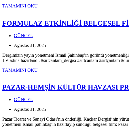
ATATÜRK’ÜN
TAMAMINI OKU
RİZE’YE
GELİŞİNİN
101.
FORMULAZ ETKİNLİĞİ BELGESEL F
YILI
KUTLANDI
GÜNCEL
Ağustos 31, 2025
Dergimizin yayın yönetmeni İsmail Şahinbaş’ın görüntü yönetmenliğin
TV adına hazırlandı. #sırtcantam_dergisi #sirtcantam #sırtçantam #d
FORMULAZ
TAMAMINI OKU
ETKİNLİĞİ
BELGESEL
FİLM
PAZAR-HEMŞİN KÜLTÜR HAVZASI PR
OLDU
GÜNCEL
Ağustos 31, 2025
Pazar Ticaret ve Sanayi Odası’nın önderliği, Kaçkar Dergisi’nin yürüt
yönetmeni İsmail Şahinbaş’ın hazırlayıp sunduğu belgesel film; Pazar