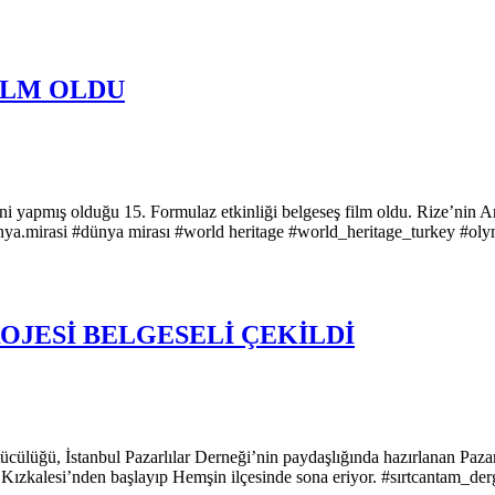
İLM OLDU
i yapmış olduğu 15. Formulaz etkinliği belgeseş film oldu. Rize’nin A
unya.mirasi #dünya mirası #world heritage #world_heritage_turkey #oly
OJESİ BELGESELİ ÇEKİLDİ
ücülüğü, İstanbul Pazarlılar Derneği’nin paydaşlığında hazırlanan Paza
 Kızkalesi’nden başlayıp Hemşin ilçesinde sona eriyor. #sırtcantam_de