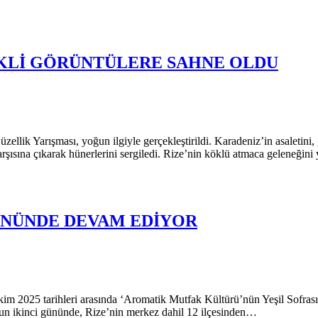
KLİ GÖRÜNTÜLERE SAHNE OLDU
lik Yarışması, yoğun ilgiyle gerçekleştirildi. Karadeniz’in asaletini, 
i karşısına çıkarak hünerlerini sergiledi. Rize’nin köklü atmaca geleneğin
GÜNÜNDE DEVAM EDİYOR
im 2025 tarihleri arasında ‘Aromatik Mutfak Kültürü’nün Yeşil Sofrası
nun ikinci gününde, Rize’nin merkez dahil 12 ilçesinden…