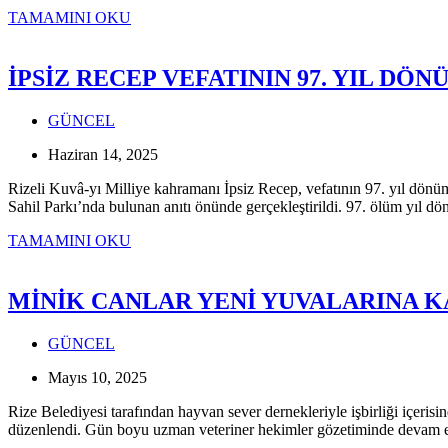
PAZAR-
TAMAMINI OKU
HEMŞİN
KÜLTÜR
HAVZASI
İPSİZ RECEP VEFATININ 97. YIL DÖ
PROJESİ
BELGESELİ
GÜNCEL
ÇEKİLDİ
Haziran 14, 2025
Rizeli Kuvâ-yı Milliye kahramanı İpsiz Recep, vefatının 97. yıl dönüm
Sahil Parkı’nda bulunan anıtı önünde gerçekleştirildi. 97. ölüm yıl
İPSİZ
TAMAMINI OKU
RECEP
VEFATININ
97.
MİNİK CANLAR YENİ YUVALARINA 
YIL
DÖNÜMÜNDE
GÜNCEL
ANILDI
Mayıs 10, 2025
Rize Belediyesi tarafından hayvan sever dernekleriyle işbirliği içer
düzenlendi. Gün boyu uzman veteriner hekimler gözetiminde devam e