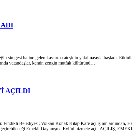
LADI
in simgesi haline gelen kavurma ateşinin yakılmasıyla başladı. Etkinlik
lanında vatandaşlar, kentin zengin mutfak kültürünü…
İ AÇILDI
or. Fındıklı Belediyesi; Volkan Konak Kitap Kafe açılışının ardından, H
akit geçirebileceği Emekli Dayanışma Evi’ni hizmete açtı. AÇILIŞ, EM