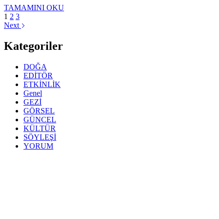
MİNİK
TAMAMINI OKU
CANLAR
1
2
3
YENİ
Next
YUVALARINA
KAVUŞTU
Kategoriler
DOĞA
EDİTÖR
ETKİNLİK
Genel
GEZİ
GÖRSEL
GÜNCEL
KÜLTÜR
SÖYLEŞİ
YORUM