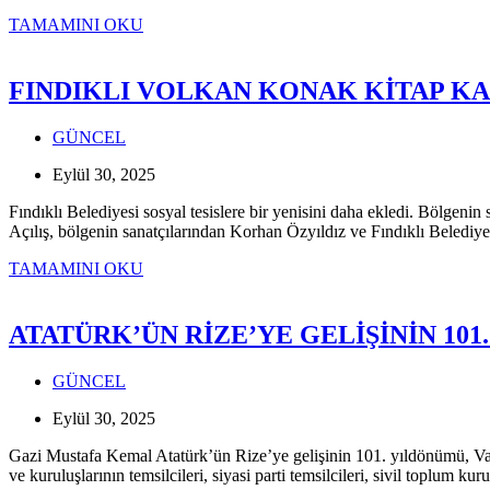
FINDIKLI’DA
TAMAMINI OKU
EMEKLİ
DAYANIŞMA
EVİ
FINDIKLI VOLKAN KONAK KİTAP KA
AÇILDI
GÜNCEL
Eylül 30, 2025
Fındıklı Belediyesi sosyal tesislere bir yenisini daha ekledi. Bölgen
Açılış, bölgenin sanatçılarından Korhan Özyıldız ve Fındıklı Beled
FINDIKLI
TAMAMINI OKU
VOLKAN
KONAK
KİTAP
ATATÜRK’ÜN RİZE’YE GELİŞİNİN 101
KAFE
AÇILDI
GÜNCEL
Eylül 30, 2025
Gazi Mustafa Kemal Atatürk’ün Rize’ye gelişinin 101. yıldönümü, Va
ve kuruluşlarının temsilcileri, siyasi parti temsilcileri, sivil toplum ku