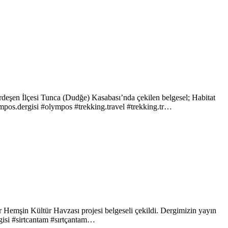
rdeşen İlçesi Tunca (Dudğe) Kasabası’nda çekilen belgesel; Habitat
mpos.dergisi #olympos #trekking.travel #trekking.tr…
r Hemşin Kültür Havzası projesi belgeseli çekildi. Dergimizin yayın
rgisi #sirtcantam #sırtçantam…