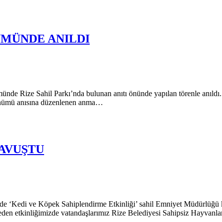
NÜMÜNDE ANILDI
ünde Rize Sahil Parkı’nda bulunan anıtı önünde yapılan törenle anıldı.
 dönümü anısına düzenlenen anma…
KAVUŞTU
isinde ‘Kedi ve Köpek Sahiplendirme Etkinliği’ sahil Emniyet Müdürlüğü
den etkinliğimizde vatandaşlarımız Rize Belediyesi Sahipsiz Hayvan