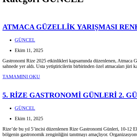
ATMACA GÜZELLİK YARIŞMASI REN
GÜNCEL
Ekim 11, 2025
Gastronomi Rize 2025 etkinlikleri kapsamında düzenlenen, Atmaca Güzel
sahnede yer aldı. Usta yetiştiricilerin birbirinden özel atmacaları jür
ATMACA
TAMAMINI OKU
GÜZELLİK
YARIŞMASI
RENKLİ
5. RİZE GASTRONOMİ GÜNLERİ 2. 
GÖRÜNTÜLERE
SAHNE
GÜNCEL
OLDU
Ekim 11, 2025
Rize’de bu yıl 5’incisi düzenlenen Rize Gastronomi Günleri, 10-12 Ek
bölgenin gastronomik zenginliğini tanıtmayı amaçlıyor. Organizasyo