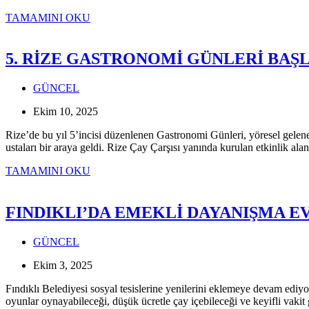
5.
TAMAMINI OKU
RİZE
GASTRONOMİ
GÜNLERİ
5. RİZE GASTRONOMİ GÜNLERİ BAŞ
2.
GÜNÜNDE
GÜNCEL
DEVAM
EDİYOR
Ekim 10, 2025
Rize’de bu yıl 5’incisi düzenlenen Gastronomi Günleri, yöresel geleneğ
ustaları bir araya geldi. Rize Çay Çarşısı yanında kurulan etkinlik a
5.
TAMAMINI OKU
RİZE
GASTRONOMİ
GÜNLERİ
FINDIKLI’DA EMEKLİ DAYANIŞMA EV
BAŞLADI
GÜNCEL
Ekim 3, 2025
Fındıklı Belediyesi sosyal tesislerine yenilerini eklemeye devam ediy
oyunlar oynayabileceği, düşük ücretle çay içebileceği ve keyifli v