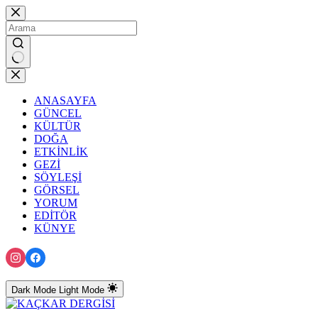
Skip
to
content
No
results
ANASAYFA
GÜNCEL
KÜLTÜR
DOĞA
ETKİNLİK
GEZİ
SÖYLEŞİ
GÖRSEL
YORUM
EDİTÖR
KÜNYE
Dark Mode
Light Mode