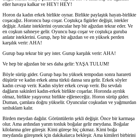
eller havaya kalkar ve HEY! HEY!
Horon da kadın erkek birlikte oynar. Birlikte paylaştık hayatı-birlikte
coşacağız. Horoncu başı coşar. Coştukça figürler değişir, istekler
değişir. Anlatır isteklerini oyuncular hep bir ağızdan tekrar eder. Ve
en coşkun sahneye gelir. Oyuncu başı coşar ve coştukça guruba
anlatır isteklerini. Gurup, hep bir ağızdan ve en yüksek perden
karşılık verir: AHA!
Gurup başı tekrar bir şey ister. Gurup karşılık verir: AHA!
Ve hep bir ağızdan bir ses daha gelir: YAŞA TULUM!
Böyle sürüp gider. Gurup başı bu yüksek tempodan sonra harareti
düşürür ve kadın erkek atma türkü dansa sıra gelir. Erkek söyler
kadın cevap verir. Kadın söyler erkek cevap verir. Bu sevdalı
dağların sakinleri kadın-erkek birlikte coşarlar. Horonda ayrılık
olmaz, birlikte yaşıyoruz birlikte eğleneceğiz. Horon sürüp gider.
Duman, çamlara doğru yükselir. Oyuncular coşkudan ve yağmurdan
sırılsıklam kalır.
Birden meydan dağılır. Görüntülerin şekli değişir. Önce bir karmaşa
olur. Ama ardından yarım tonluk boğalar gelir meydana. Boğalar
kilolarına göre güreşir. Kimi güreşe hiç çıkmaz. Kimi boğa
meydanda güreşmek için dakikalarca bekleşir. Ama kimileri birbirini