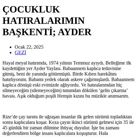
ÇOCUKLUK
HATIRALARIMIN
BAŞKENTİ; AYDER
Ocak 22, 2025
GEZİ
Hayal meyal hatırımda, 1974 yılının Temmuz ayıydı. Belleğime ilk
kaydettiğim yer Ayder Yaylası. Babaannem kaplıca tedavisine
gitmiş, beni de yanında götürmüştü. Birde Kıbrıs harekâtını
hatırlıyorum. Babamı yedek olarak askere çağırmışlardı. Babaannem
kaplıca dönüşü eski evimizde ağlıyordu. Ve hatıralarımdan hiç
silmeyeceğim (silemeyeceğim) tutumdan dökülen ‘gelin çıkarma’
havası. Aşık olduğum poşili Hemşin kızını bu müzikle anımsarım.
Rize’de çay tarımı ile uğraşan insanlar ilk gelen sürümü topladıktan
sonra kaplıcalara koşar. Keza çayın ikinci sürümü gelmesi için 35 ile
45 günlük bir zaman dilimine ihtiyaç duyulur. İşte bu zamanı
değerlendiren bölge insanı kaplıcalara koşuşturur. Hala