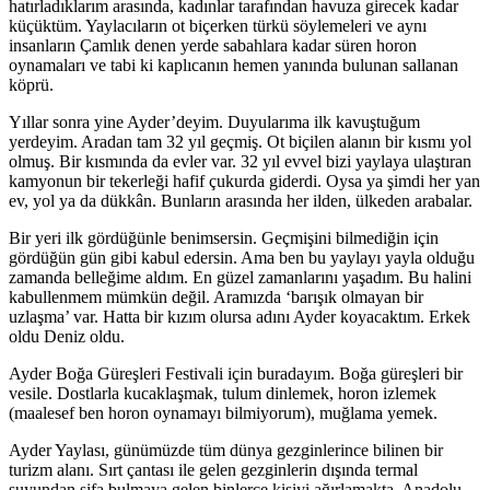
hatırladıklarım arasında, kadınlar tarafından havuza girecek kadar
küçüktüm. Yaylacıların ot biçerken türkü söylemeleri ve aynı
insanların Çamlık denen yerde sabahlara kadar süren horon
oynamaları ve tabi ki kaplıcanın hemen yanında bulunan sallanan
köprü.
Yıllar sonra yine Ayder’deyim. Duyularıma ilk kavuştuğum
yerdeyim. Aradan tam 32 yıl geçmiş. Ot biçilen alanın bir kısmı yol
olmuş. Bir kısmında da evler var. 32 yıl evvel bizi yaylaya ulaştıran
kamyonun bir tekerleği hafif çukurda giderdi. Oysa ya şimdi her yan
ev, yol ya da dükkân. Bunların arasında her ilden, ülkeden arabalar.
Bir yeri ilk gördüğünle benimsersin. Geçmişini bilmediğin için
gördüğün gün gibi kabul edersin. Ama ben bu yaylayı yayla olduğu
zamanda belleğime aldım. En güzel zamanlarını yaşadım. Bu halini
kabullenmem mümkün değil. Aramızda ‘barışık olmayan bir
uzlaşma’ var. Hatta bir kızım olursa adını Ayder koyacaktım. Erkek
oldu Deniz oldu.
Ayder Boğa Güreşleri Festivali için buradayım. Boğa güreşleri bir
vesile. Dostlarla kucaklaşmak, tulum dinlemek, horon izlemek
(maalesef ben horon oynamayı bilmiyorum), muğlama yemek.
Ayder Yaylası, günümüzde tüm dünya gezginlerince bilinen bir
turizm alanı. Sırt çantası ile gelen gezginlerin dışında termal
suyundan şifa bulmaya gelen binlerce kişiyi ağırlamakta. Anadolu