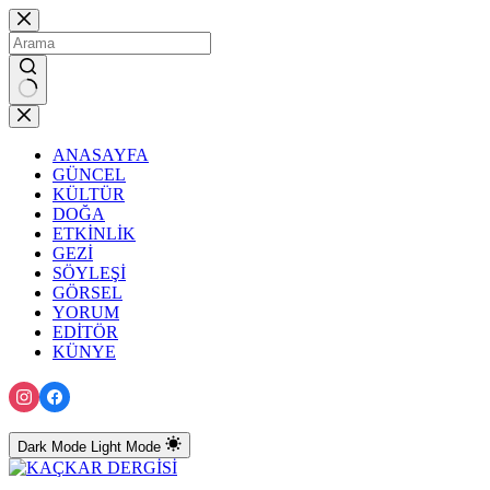
Skip
to
content
No
results
ANASAYFA
GÜNCEL
KÜLTÜR
DOĞA
ETKİNLİK
GEZİ
SÖYLEŞİ
GÖRSEL
YORUM
EDİTÖR
KÜNYE
Dark Mode
Light Mode