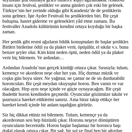
insanı için festival, şenlikler ve anma günleri çok eski bir gelenek.
Türkiye’nin her yerinde olduğu gibi Karadeniz’de de şenliklerin
sonu gelmez. İşte Ayder Festivali bu şenliklerden biri. Bir çeşit
buluşma, hasret giderme ve gelenekleri yâd etme zamanı. Bu
festivaller Anadolu kültürünün kendini ortaya koyduğu bir başka
zaman.
Her şenlik gibi resmi ağızların bildik konuşmaları ile başlar şenlikler.
Birileri birilerine ödül ya da plaket verir, öpüşülür, el sıkılır v.s. buna
benzer şeyler olur. Kim kimi neden öptü, neden ödül ya da plaket
verir hiç bilemem. Ve ardından…
Ardından Anadolu’nun gerçek kimliği ortaya çıkar. Sırasıyla; tulum,
kemençe ve akordeon neşe olur her yan. Hiç durmaz müzik ve
coşku gün boyu sürer. Ne yağmur, ne çamur ne de sis durdurabilir
horoncuları. Bir çeşit meydan okuyuştur horon. Ben varım ve var
olacağım. Hep aynı neşe içinde ve güçte oynayacağım. Bir çeşit
ibadettir horon kendinden geçmedir. Oyuncular gözümüze takılır ve
şuursuzca hareket ettiklerini sanırız. Ama biraz takip ettikçe her
hareket kendi içinde bir anlam taşıdığını görürüz.
Siz hiç dikkat ettiniz mi bilemem. Tulum, kemençe ya da
akordeonun sesi hep hüzünlü çıkar. Horonu neşeye dönüştüren
oyuncuların becerisidir. Horon başlar başlamaz bir horoncu başı
doğal olarak ortaya çıkar. Bir sağ, bir sol ve final hep bir ağızdan