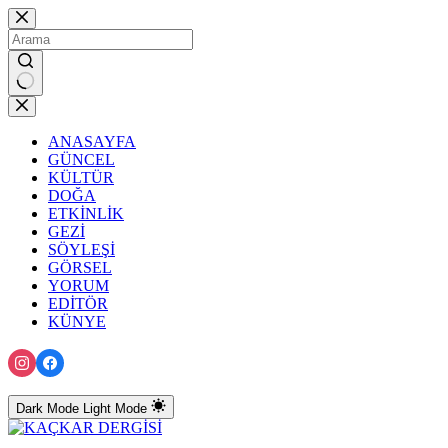
Skip
to
content
No
results
ANASAYFA
GÜNCEL
KÜLTÜR
DOĞA
ETKİNLİK
GEZİ
SÖYLEŞİ
GÖRSEL
YORUM
EDİTÖR
KÜNYE
Dark Mode
Light Mode